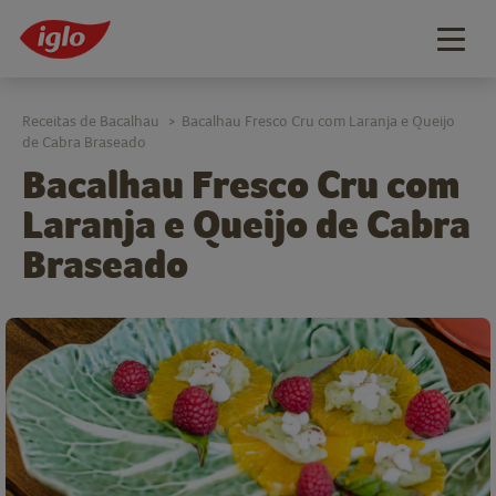
Togg
navig
Receitas de Bacalhau
Bacalhau Fresco Cru com Laranja e Queijo
>
de Cabra Braseado
Bacalhau Fresco Cru com
Laranja e Queijo de Cabra
Braseado