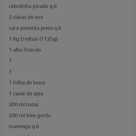
cebolinho picado q.b
3
claras de ovo
sal e pimenta preta q.b
1
Kg
Ervilhas (1125g)
1
alho francês
1
1
1
folha de louro
1
caule de aipo
200
ml
natas
200
ml
leite gordo
manteiga q.b