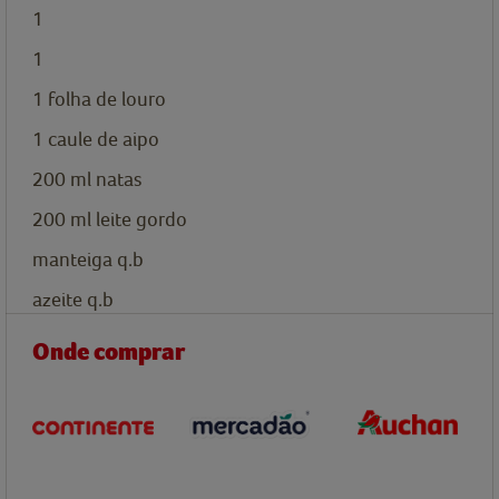
1
1
1
folha de louro
1
caule de aipo
200
ml
natas
200
ml
leite gordo
manteiga q.b
azeite q.b
Onde comprar