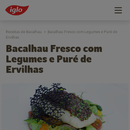
Togg
navig
Receitas de Bacalhau
Bacalhau Fresco com Legumes e Puré de
>
Ervilhas
Bacalhau Fresco com
Legumes e Puré de
Ervilhas