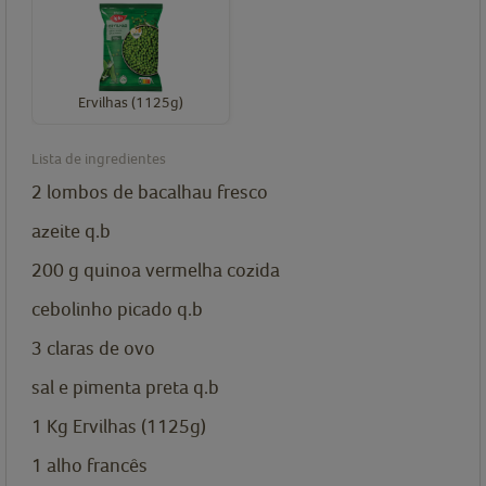
Ervilhas (1125g)
Lista de ingredientes
2
lombos de bacalhau fresco
azeite q.b
200
g
quinoa vermelha cozida
cebolinho picado q.b
3
claras de ovo
sal e pimenta preta q.b
1
Kg
Ervilhas (1125g)
1
alho francês