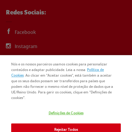
Redes Sociais:
Facebook
Instagram
Linkedin
Nós e os nossos parceiros usamos cookies para personalizar
conteúdos e adaptar publicidade. Leia a nossa
Política de
YouTube
Cookies
. Ao clicar em "Aceitar cookies", está também a aceitar
que os seus dados possam ser transferidos para países que
podem não fornecer o mesmo nível de proteção de dados que a
UE/Reino Unido. Para gerir os cookies, clique em “Definições de
cookies”.
COPYRIGHT IGLO PORTUGAL 2025
Definições de Cookies
CONTACTOS
NOMAD FOODS
SITEMAP
Rejeitar Todos