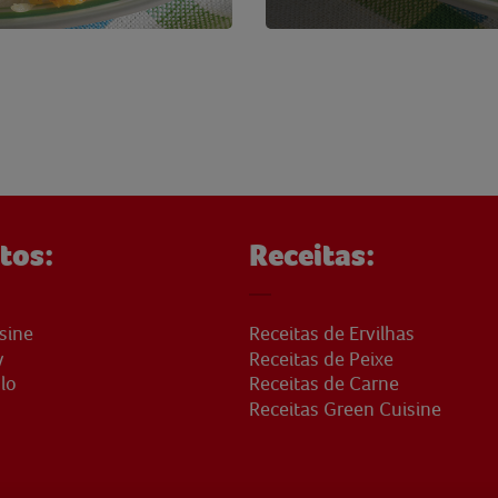
tos:
Receitas:
sine
Receitas de Ervilhas
y
Receitas de Peixe
lo
Receitas de Carne
Receitas Green Cuisine