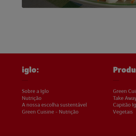
iglo:
Produ
Sobre a Iglo
Green Cui
Nutrição
Take Awa
A nossa escolha sustentável
Capitão Ig
Green Cuisine - Nutrição
Vegetais