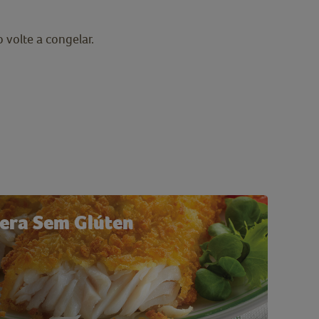
volte a congelar.
vera Sem Glúten
9