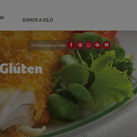
HA
SOMOS A IGLO
Partilhe este produto
 Glúten