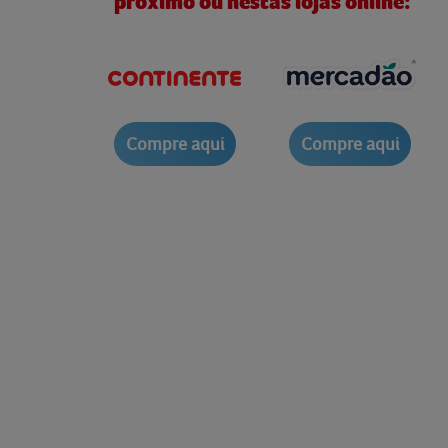
próximo ou nestas lojas online:
Compre aqui
Compre aqui