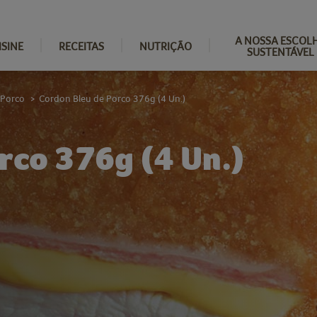
A NOSSA ESCOL
ISINE
RECEITAS
NUTRIÇÃO
SUSTENTÁVEL
 Porco
Cordon Bleu de Porco 376g (4 Un.)
>
rco 376g (4 Un.)