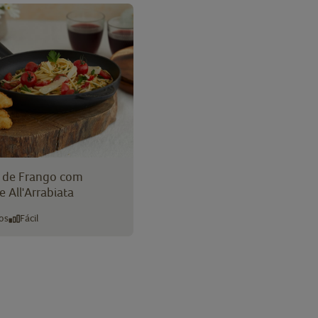
 de Frango com
 All'Arrabiata
os
Fácil