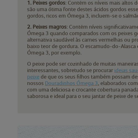
1. Peixes gordos
: Contêm os níveis mais altos d
são uma ótima fonte destes ácidos gordos esse
gordos, ricos em Ómega 3, incluem-se o salmão,
2. Peixes magros
: Contêm níveis significativam
Ómega 3 quando comparados com os peixes g
alternativa saudável às carnes vermelhas ou p
baixo teor de gordura. O escamudo-do-Alasca 
Ómega 3, por exemplo.
O peixe pode ser cozinhado de muitas maneiras
interessantes, sobretudo se procurar
ideias sa
peixe
de que os seus filhos também possam des
nossos
Douradinhos Ómega 3
, elaborados com 
com uma deliciosa e crocante cobertura panada,
saborosa e ideal para o seu jantar de peixe de se