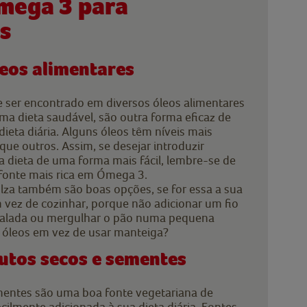
mega 3 para
s
eos alimentares
er encontrado em diversos óleos alimentares
ma dieta saudável, são outra forma eficaz de
ieta diária. Alguns óleos têm níveis mais
ue outros. Assim, se desejar introduzir
a dieta de uma forma mais fácil, lembre-se de
 fonte mais rica em Ómega 3.
olza também são boas opções, se for essa a sua
 vez de cozinhar, porque não adicionar um fio
 salada ou mergulhar o pão numa pequena
 óleos em vez de usar manteiga?
utos secos e sementes
mentes são uma boa fonte vegetariana de
ilmente adicionada à sua dieta diária. Fontes