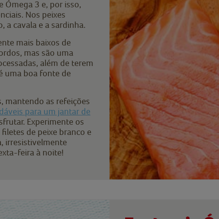
e Ómega 3 e, por isso,
nciais. Nos peixes
 a cavala e a sardinha.
ente mais baixos de
ordos, mas são uma
rocessadas, além de terem
é uma boa fonte de
, mantendo as refeições
udáveis para um jantar de
frutar. Experimente os
filetes de peixe branco e
 irresistivelmente
xta-feira à noite!