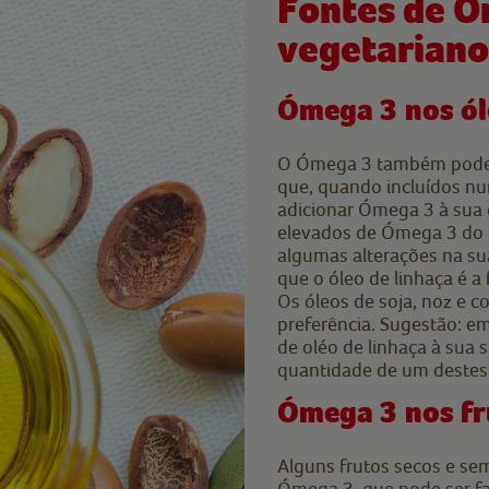
Fontes de Ó
vegetariano
Ómega 3 nos ól
O Ómega 3 também pode s
que, quando incluídos nu
adicionar Ómega 3 à sua d
elevados de Ómega 3 do q
algumas alterações na su
que o óleo de linhaça é a
Os óleos de soja, noz e c
preferência. Sugestão: em
de oléo de linhaça à sua
quantidade de um destes
Ómega 3 nos fr
Alguns frutos secos e se
Ómega 3, que pode ser fac