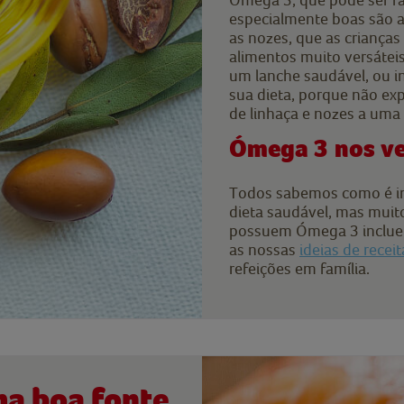
especialmente boas são a
as nozes, que as crianças
alimentos muito versáte
um lanche saudável, ou in
sua dieta, porque não e
de linhaça e nozes a uma
Ómega 3 nos ve
Todos sabemos como é i
dieta saudável, mas mui
possuem Ómega 3 incluem-
as nossas
ideias de recei
refeições em família.
a boa fonte