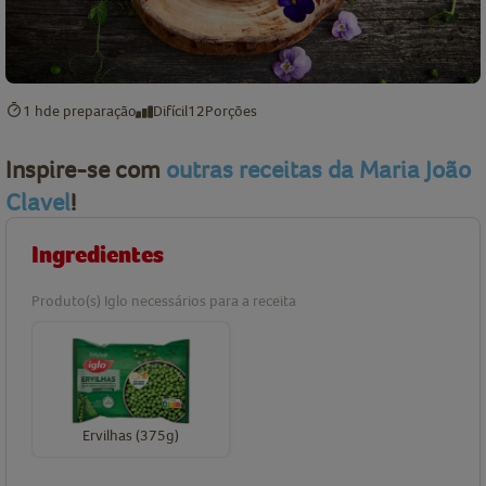
1 h
de preparação
Difícil
12
Porções
Inspire-se com
outras receitas da Maria João
Clavel
!
Ingredientes
Produto(s) Iglo necessários para a receita
Ervilhas (375g)