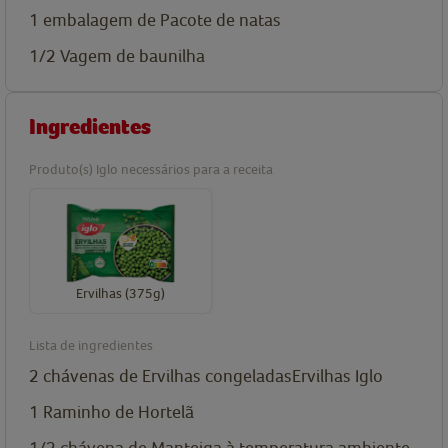
1
embalagem de
Pacote de natas
1/2
Vagem de baunilha
Ingredientes
Produto(s) Iglo necessários para a receita
Ervilhas (375g)
Lista de ingredientes
2
chávenas de
Ervilhas congeladas
Ervilhas Iglo
1
Raminho de Hortelã
1/2
chávena de
Manteiga à temperatura ambiente