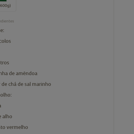
(600g)
edientes
e:
colos
tros
inha de amêndoa
r de chá de
sal marinho
Molho:
a
e alho
to vermelho