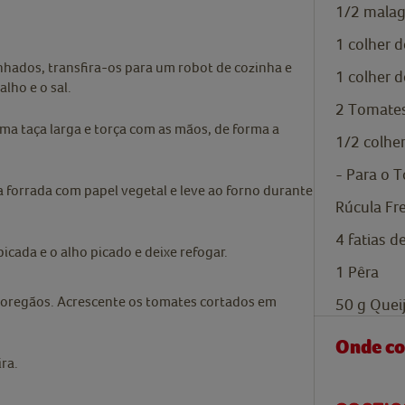
1/2
malag
1
colher 
nhados, transfira-os para um robot de cozinha e
1
colher d
lho e o sal.
2
Tomate
a taça larga e torça com as mãos, de forma a
1/2
colhe
- Para o 
forrada com papel vegetal e leve ao forno durante
Rúcula Fr
4
fatias d
icada e o alho picado e deixe refogar.
1
Pêra
 oregãos. Acrescente os tomates cortados em
50
g
Quei
Onde c
ra.