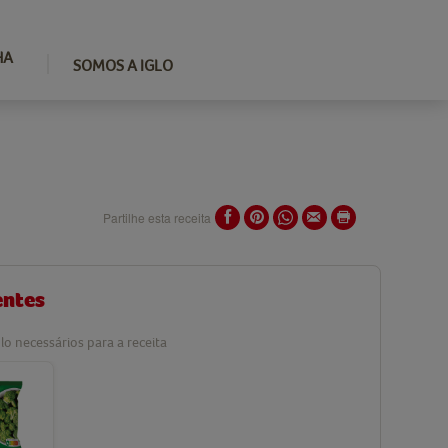
HA
SOMOS A IGLO
Partilhe esta receita
entes
lo necessários para a receita