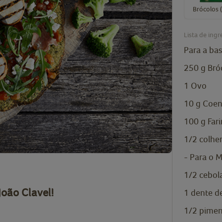
Brócolos 
Lista de ingr
Para a bas
250
g
Bró
1
Ovo
10
g
Coen
100
g
Far
1/2
colhe
- Para o 
1/2
cebol
João Clavel
!
1
dente d
1/2
pimen