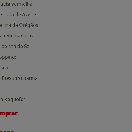
ueta vermelha
de sopa de
Azeite
e chá de
Orégãos
s bem maduros
r de chá de
Sal
Topping:
esca
e
Presunto parma
jo Roquefort
omprar