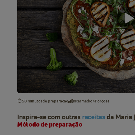
50 minutos
de preparação
Intermédio
4
Porções
Inspire-se com outras
receitas
da Maria 
Método de preparação