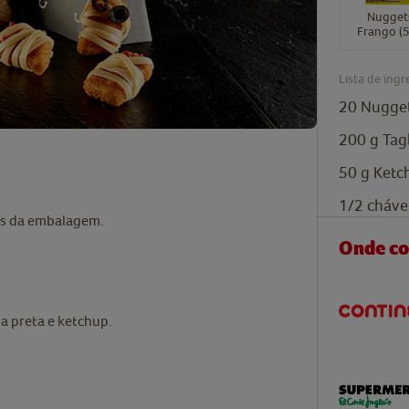
Nugget
Frango (5
Lista de ingr
20
Nugget
200
g
Tagl
50
g
Ketc
1/2
cháve
es da embalagem.
Onde c
na preta e ketchup.