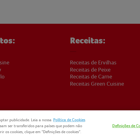
tos:
Receitas:
sine
Receitas de Ervilhas
y
Receitas de Peixe
lo
Receitas de Carne
Receitas Green Cuisine
ptar publicidade. Leia a nossa
Política de Cookies
.
ssam ser transferidos para países que podem não
Definições de C
CTOS
NOMAD FOODS
SITEMAP
POLÍTICA DE PRIVACIDADE
PO
r os cookies, clique em “Definições de cookies”.