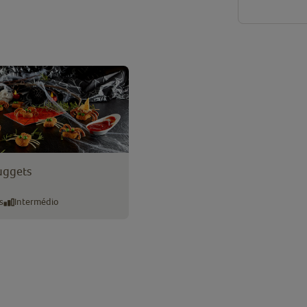
uggets
s
Intermédio