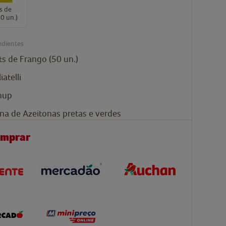
s de
0 un.)
edientes
s de Frango (50 un.)
iatelli
hup
na de
Azeitonas pretas e verdes
omprar