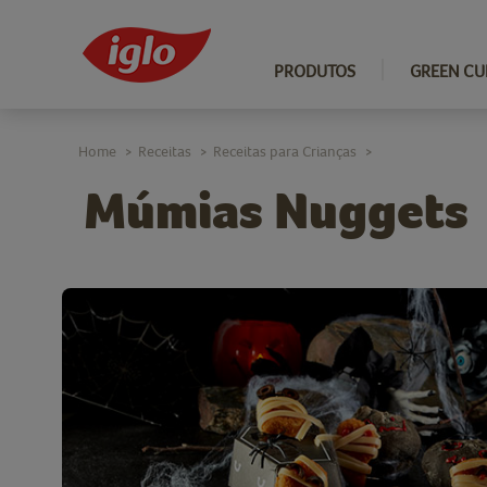
PRODUTOS
GREEN CU
Home
Receitas
Receitas para Crianças
>
>
>
Múmias Nuggets