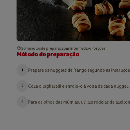
30 minutos
de preparação
Intermédio
6
Porções
Método de preparação
Prepare os nuggets de frango segundo as instruçõ
Coza o tagliatelli e enrole-o à volta de cada nugget.
Para os olhos das múmias, utilize rodelas de azeito