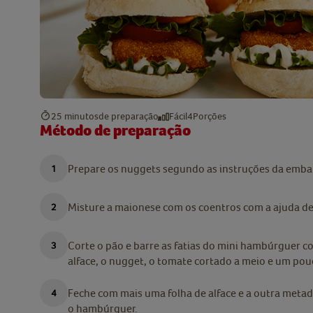
25 minutos
de preparação
Fácil
4
Porções
Método de preparação
Prepare os nuggets segundo as instruções da emb
Misture a maionese com os coentros com a ajuda de
Corte o pão e barre as fatias do mini hambúrguer c
alface, o nugget, o tomate cortado a meio e um pou
Feche com mais uma folha de alface e a outra metade
o hambúrguer.