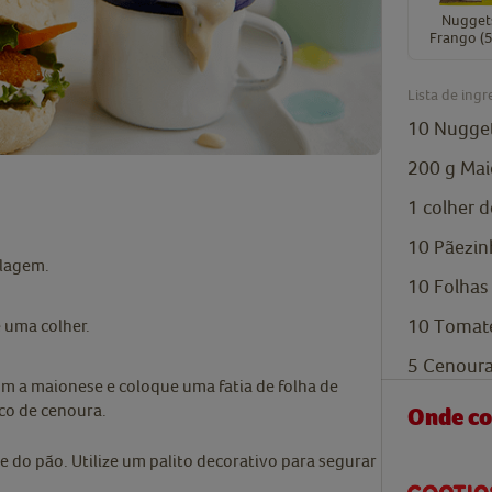
Nugget
Frango (5
Lista de ingr
10
Nugget
200
g
Mai
1
colher 
10
Pãezin
alagem.
10
Folhas
10
Tomate
 uma colher.
5
Cenoura
om a maionese e coloque uma fatia de folha de
co de cenoura.
Onde c
 do pão. Utilize um palito decorativo para segurar