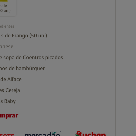
s de
0 un.)
edientes
s de Frango (50 un.)
onese
de sopa de
Coentros picados
hos de hambúrguer
 de Alface
s Cereja
s Baby
omprar