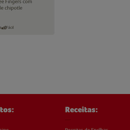
ee Fingers com
e chipotle
s
Fácil
tos:
Receitas:
sine
Receitas de Ervilhas