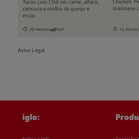
Chicken-fr
Tacos com Chili sin carne, alface,
maionese d
cenoura e molho de queijo e
ervas
20 minutos
Fácil
12 minuto
Aviso Legal
iglo:
Produ
Sobre a Iglo
Green Cui