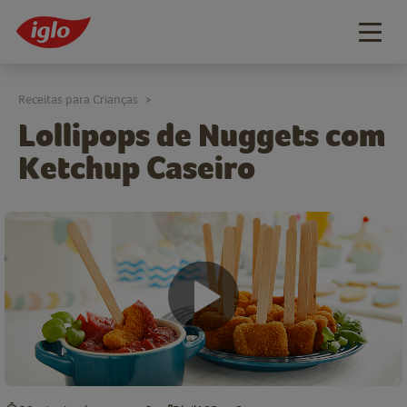
Togg
navig
Receitas para Crianças
>
Lollipops de Nuggets com
Ketchup Caseiro