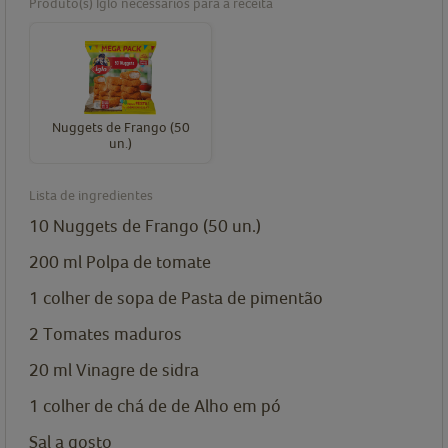
Produto(s) Iglo necessários para a receita
Nuggets de Frango (50
un.)
Lista de ingredientes
10
Nuggets de Frango (50 un.)
200
ml
Polpa de tomate
1
colher de sopa de
Pasta de pimentão
2
Tomates maduros
20
ml
Vinagre de sidra
1
colher de chá de
de Alho em pó
Sal a gosto