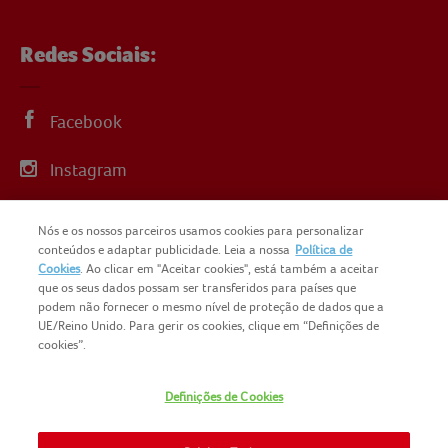
Redes Sociais:
Facebook
Instagram
Linkedin
Nós e os nossos parceiros usamos cookies para personalizar
conteúdos e adaptar publicidade. Leia a nossa
Política de
YouTube
Cookies
. Ao clicar em "Aceitar cookies", está também a aceitar
que os seus dados possam ser transferidos para países que
podem não fornecer o mesmo nível de proteção de dados que a
UE/Reino Unido. Para gerir os cookies, clique em “Definições de
cookies”.
COPYRIGHT IGLO PORTUGAL 2025
Definições de Cookies
CONTACTOS
NOMAD FOODS