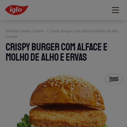
Togg
navig
Receitas Green Cuisine
Crispy Burger com alface e molho de alho
>
e ervas
CRISPY BURGER COM ALFACE E
MOLHO DE ALHO E ERVAS