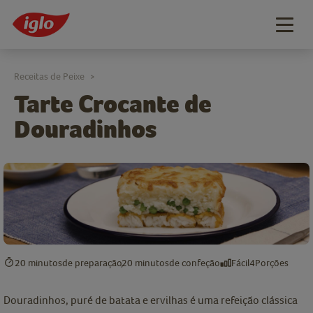
Togg
navig
Receitas de Peixe
>
Tarte Crocante de
Douradinhos
20 minutos
de preparação
20 minutos
de confeção
Fácil
4
Porções
Douradinhos, puré de batata e ervilhas é uma refeição clássica