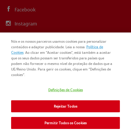
Facebook
Instagram
Linkedin
Nós e os nossos parceiros usamos cookies para personalizar
conteúdos e adaptar publicidade. Leia a nossa
Política de
YouTube
Cookies
. Ao clicar em "Aceitar cookies", está também a aceitar
que os seus dados possam ser transferidos para países que
podem não fornecer o mesmo nível de proteção de dados que a
UE/Reino Unido. Para gerir os cookies, clique em “Definições de
cookies”.
COPYRIGHT IGLO PORTUGAL 2025
Definições de Cookies
CONTACTOS
NOMAD FOODS
SITEMAP
Rejeitar Todos
POLÍTICA DE PRIVACIDADE
POLITICA-DE-COOKIES
TERMOS E CONDIÇÕES
Permitir Todos os Cookies