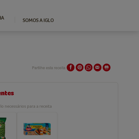
HA
SOMOS A IGLO
Partilhe esta receita
entes
lo necessários para a receita