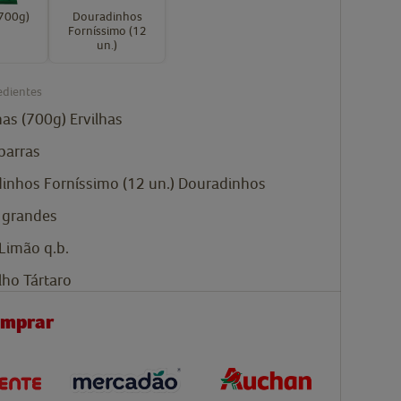
(700g)
Douradinhos
Forníssimo (12
un.)
edientes
has (700g)
Ervilhas
parras
inhos Forníssimo (12 un.)
Douradinhos
 grandes
Limão q.b.
ho Tártaro
omprar