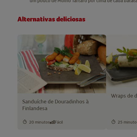
um pouco de Molho Tártaro por cima de cada batata
Alternativas deliciosas
Wraps de d
Sanduíche de Douradinhos à
Finlandesa
20 minutos
Fácil
25 minuto