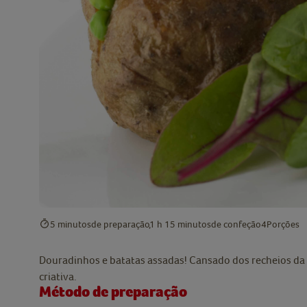
5 minutos
de preparação
1 h 15 minutos
de confeção
4
Porções
Douradinhos e batatas assadas! Cansado dos recheios da 
criativa.
Método de preparação