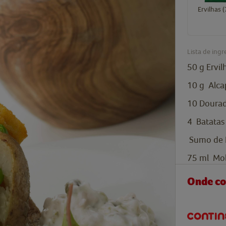
Ervilhas 
Lista de ingr
50
g
Ervil
10
g
Alca
10
Dourad
4
Batatas
Sumo de 
75
ml
Mol
Onde c