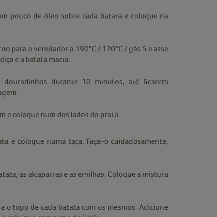
 um pouco de óleo sobre cada batata e coloque na
no para o ventilador a 190°C / 170°C / gás 5 e asse
diça e a batata macia.
s douradinhos durante 10 minutos, até ficarem
lagem.
m e coloque num dos lados do prato.
ta e coloque numa taça. Faça-o cuidadosamente,
ata, as alcaparras e as ervilhas. Coloque a mistura
ra o topo de cada batata com os mesmos. Adicione