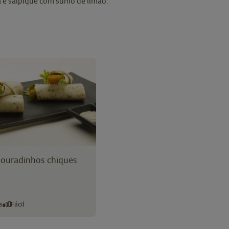
 e salpique com sumo de limão.
ouradinhos chiques
s
Fácil