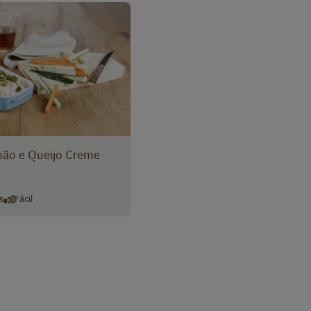
mão e Queijo Creme
s
Fácil