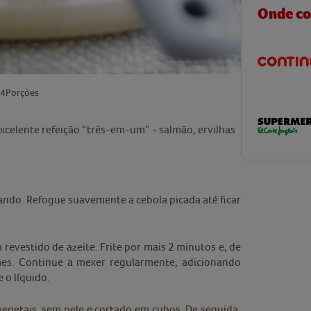
Onde c
4
Porções
xcelente refeição “três-em-um” - salmão, ervilhas
ando. Refogue suavemente a cebola picada até ficar
 revestido de azeite. Frite por mais 2 minutos e, de
mes. Continue a mexer regularmente, adicionando
 o líquido.
egetais, sem pele e cortado em cubos. De seguida,