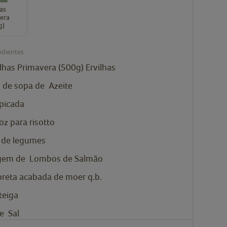
has
era
g)
edientes
ilhas Primavera (500g)
Ervilhas
s de sopa de
Azeite
picada
oz para risotto
 de legumes
gem de
Lombos de Salmão
reta acabada de moer q.b.
teiga
de
Sal