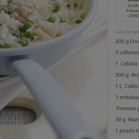
Ervil
Primav
(500
Lista de ingr
200
g
Erv
3
colhere
1
Cebola 
300
g
Arr
1
L
Caldo
1
embala
Pimenta p
30
g
Man
1
pitada 