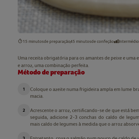
15 minutos
de preparação
45 minutos
de confeção
Intermédio
Uma receita obrigatória para os amantes de peixe e uma e
e arroz, uma combinação perfeita.
Método de preparação
Coloque o azeite numa frigideira ampla em lume br
macia.
Acrescente o arroz, certificando-se de que está bem
seguida, adicione 2-3 conchas do caldo de legu
mais caldo de legumes à medida que o arroz absorve
Entretanto, coza o salmão num pouco de caldo de v