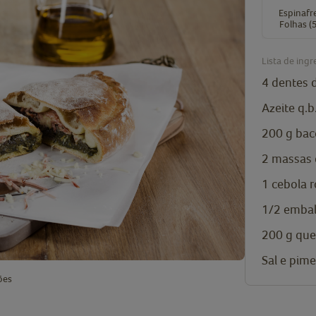
Espinafr
Folhas (
Lista de ingr
4
dentes 
Azeite q.b
200
g
bac
2
massas 
1
cebola 
1/2
emba
200
g
que
Sal e pim
ões