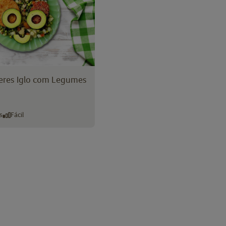
res Iglo com Legumes
s
Fácil