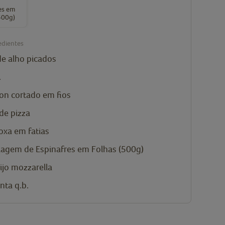
es em
500g)
edientes
de alho
picados
.
on
cortado em fios
de pizza
roxa
em fatias
lagem de
Espinafres em Folhas (500g)
ijo mozzarella
enta
q.b.