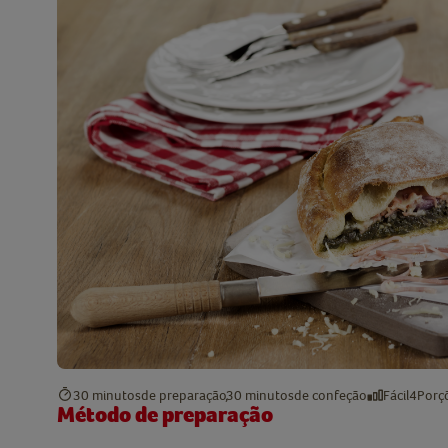
30 minutos
de preparação
30 minutos
de confeção
Fácil
4
Porç
Método de preparação