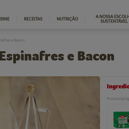
A NOSSA ESCOL
ISINE
RECEITAS
NUTRIÇÃO
SUSTENTÁVEL
inafres e Bacon
 Espinafres e Bacon
Ingredi
Produto(s) Ig