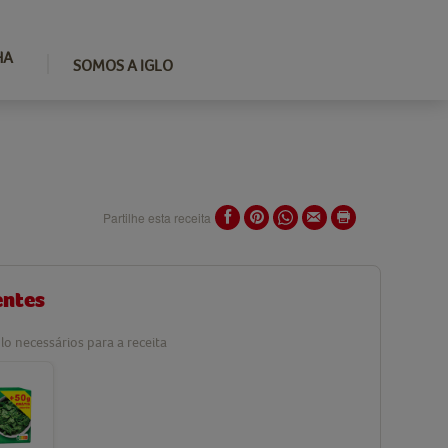
HA
SOMOS A IGLO
Partilhe esta receita
entes
lo necessários para a receita