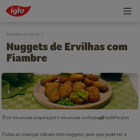
Togg
navig
Receitas de Carne
>
Nuggets de Ervilhas com
Fiambre
20 minutos
de preparação
15 minutos
de confeção
Fácil
4
Porções
Todas as crianças vibram com nuggets, pelo que pode ter a