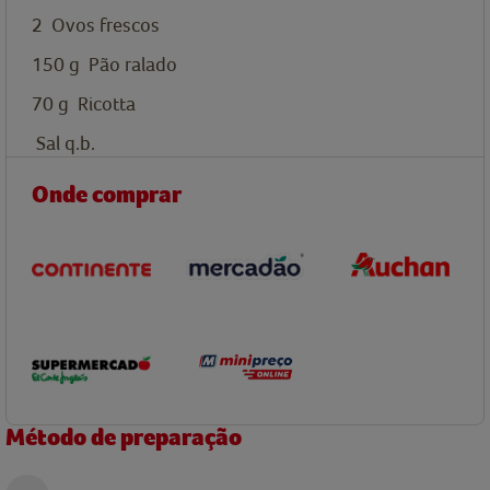
2
Ovos frescos
150
g
Pão ralado
70
g
Ricotta
Sal q.b.
Onde comprar
Método de preparação