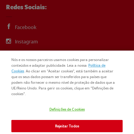
Redes Sociais:
Facebook
Instagram
Linkedin
Nós e os nossos parceiros usamos cookies para personalizar
conteúdos e adaptar publicidade. Leia a nossa
Política de
YouTube
Cookies
. Ao clicar em "Aceitar cookies", está também a aceitar
que os seus dados possam ser transferidos para países que
podem não fornecer o mesmo nível de proteção de dados que a
UE/Reino Unido. Para gerir os cookies, clique em “Definições de
cookies”.
COPYRIGHT IGLO PORTUGAL 2025
Definições de Cookies
CONTACTOS
NOMAD FOODS
SITEMAP
Rejeitar Todos
POLÍTICA DE PRIVACIDADE