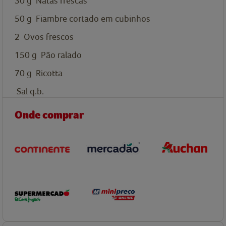
30
g
Natas frescas
50
g
Fiambre cortado em cubinhos
2
Ovos frescos
150
g
Pão ralado
70
g
Ricotta
Sal q.b.
Onde comprar