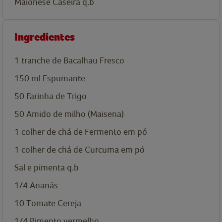
Maionese Caseira q.b
Ingredientes
1
tranche de Bacalhau Fresco
150
ml
Espumante
50
Farinha de Trigo
50
Amido de milho (Maisena)
1
colher de chá de
Fermento em pó
1
colher de chá de
Curcuma em pó
Sal e pimenta q.b
1/4
Ananás
10
Tomate Cereja
1/4
Pimento vermelho