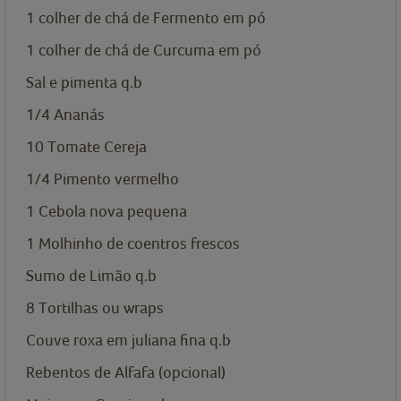
1
colher de chá de
Fermento em pó
1
colher de chá de
Curcuma em pó
Sal e pimenta q.b
1/4
Ananás
10
Tomate Cereja
1/4
Pimento vermelho
1
Cebola nova pequena
1
Molhinho de coentros frescos
Sumo de Limão q.b
8
Tortilhas ou wraps
Couve roxa em juliana fina q.b
Rebentos de Alfafa (opcional)