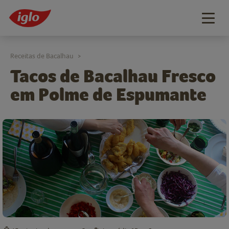
Togg
navig
Receitas de Bacalhau
>
Tacos de Bacalhau Fresco
em Polme de Espumante