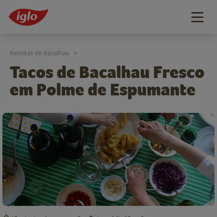
Togg
navig
Receitas de Bacalhau
>
Tacos de Bacalhau Fresco
em Polme de Espumante