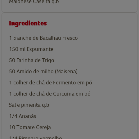
Maionese Caseira q.b
Ingredientes
1
tranche de Bacalhau Fresco
150
ml
Espumante
50
Farinha de Trigo
50
Amido de milho (Maisena)
1
colher de chá de
Fermento em pó
1
colher de chá de
Curcuma em pó
Sal e pimenta q.b
1/4
Ananás
10
Tomate Cereja
1/4
Pimento vermelho