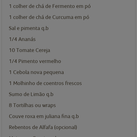
1
colher de chá de
Fermento em pó
1
colher de chá de
Curcuma em pó
Sal e pimenta q.b
1/4
Ananás
10
Tomate Cereja
1/4
Pimento vermelho
1
Cebola nova pequena
1
Molhinho de coentros frescos
Sumo de Limão q.b
8
Tortilhas ou wraps
Couve roxa em juliana fina q.b
Rebentos de Alfafa (opcional)