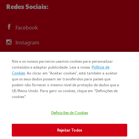
Redes Sociais:
Facebook
Instagram
Linkedin
Nós e os nossos parceiros usamos cookies para personalizar
conteúdos e adaptar publicidade. Leia a nossa
Política de
YouTube
Cookies
. Ao clicar em "Aceitar cookies", está também a aceitar
que os seus dados possam ser transferidos para países que
podem não fornecer o mesmo nível de proteção de dados que a
UE/Reino Unido. Para gerir os cookies, clique em “Definições de
cookies”.
COPYRIGHT IGLO PORTUGAL 2025
Definições de Cookies
CONTACTOS
NOMAD FOODS
SITEMAP
Rejeitar Todos
POLÍTICA DE PRIVACIDADE