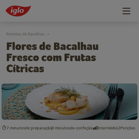
Togg
navig
Receitas de Bacalhau
>
Flores de Bacalhau
Fresco com Frutas
Cítricas
7 minutos
de preparação
8 minutos
de confeção
Intermédio
2
Porções