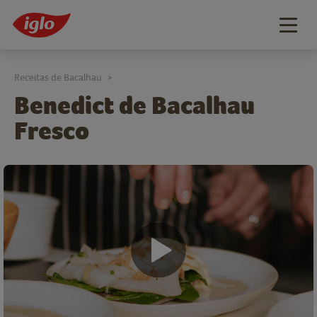
Togg
navig
Receitas de Bacalhau
>
Benedict de Bacalhau
Fresco