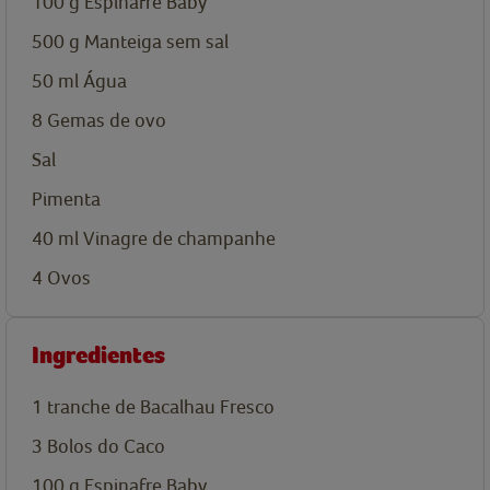
100
g
Espinafre Baby
500
g
Manteiga sem sal
50
ml
Água
8
Gemas de ovo
Sal
Pimenta
40
ml
Vinagre de champanhe
4
Ovos
Ingredientes
1
tranche de Bacalhau Fresco
3
Bolos do Caco
100
g
Espinafre Baby