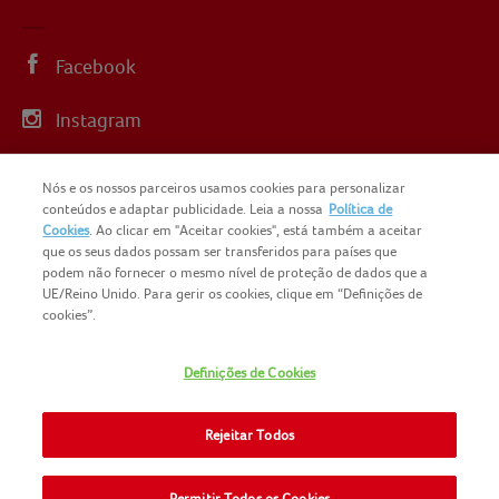
Facebook
Instagram
Linkedin
Nós e os nossos parceiros usamos cookies para personalizar
conteúdos e adaptar publicidade. Leia a nossa
Política de
YouTube
Cookies
. Ao clicar em "Aceitar cookies", está também a aceitar
que os seus dados possam ser transferidos para países que
podem não fornecer o mesmo nível de proteção de dados que a
UE/Reino Unido. Para gerir os cookies, clique em “Definições de
cookies”.
COPYRIGHT IGLO PORTUGAL 2025
Definições de Cookies
CONTACTOS
NOMAD FOODS
SITEMAP
Rejeitar Todos
POLÍTICA DE PRIVACIDADE
POLITICA-DE-COOKIES
TERMOS E CONDIÇÕES
Permitir Todos os Cookies