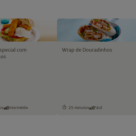
Especial com
Wrap de Douradinhos
hos
os
Intermédio
25 minutos
Fácil