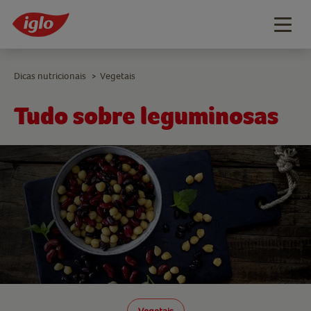
Togg
navig
Dicas nutricionais
Vegetais
>
Tudo sobre leguminosas