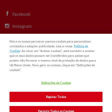
Facebook
Instagram
Linkedin
Nós e os nossos parceiros usamos cookies para personalizar
conteúdos e adaptar publicidade. Leia a nossa
Política de
YouTube
Cookies
. Ao clicar em "Aceitar cookies", está também a aceitar
que os seus dados possam ser transferidos para países que
podem não fornecer o mesmo nível de proteção de dados que a
UE/Reino Unido. Para gerir os cookies, clique em “Definições de
cookies”.
COPYRIGHT IGLO PORTUGAL 2025
Definições de Cookies
CONTACTOS
NOMAD FOODS
SITEMAP
Rejeitar Todos
POLÍTICA DE PRIVACIDADE
POLITICA-DE-COOKIES
TERMOS E CONDIÇÕES
Permitir Todos os Cookies