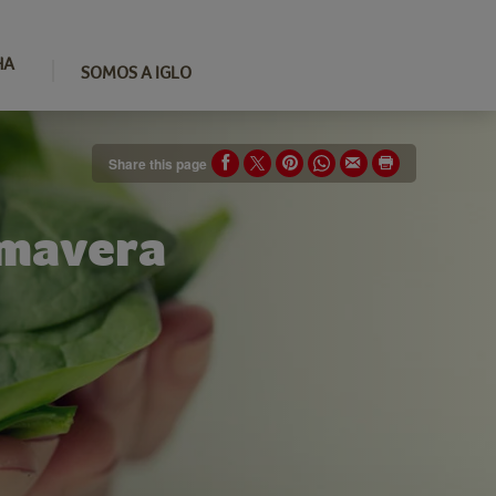
HA
SOMOS A IGLO
Share this page
imavera