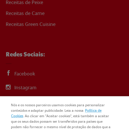
Receitas de Peixe
Receitas de Carne
Receitas Green Cuisine
Redes Sociais:
Facebook
Instagram
Linkedin
Nós e os nossos parceiros usamos cookies para personalizar
conteúdos e adaptar publicidade. Leia a nossa
Política de
YouTube
Cookies
. Ao clicar em "Aceitar cookies", está também a aceitar
que os seus dados possam ser transferidos para países que
podem não fornecer o mesmo nível de proteção de dados que a