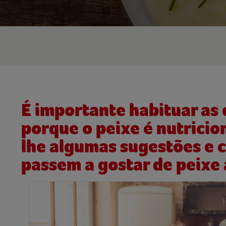
É importante habituar as 
porque o peixe é nutricio
lhe algumas sugestões e c
passem a gostar de peixe 