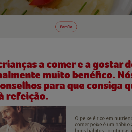
Família
crianças a comer e a gostar 
nalmente muito benéfico. Nó
onselhos para que consiga q
à refeição.
O peixe é rico em nutrien
comer peixe é um hábito
bons hábitos, incutir nas