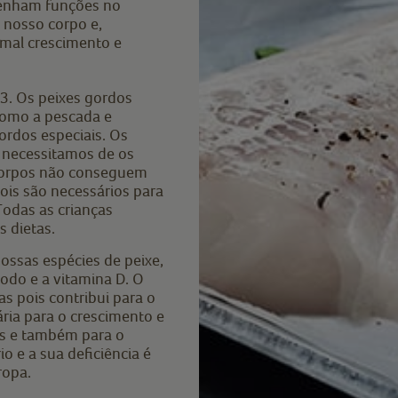
penham funções no
 nosso corpo e,
rmal crescimento e
3. Os peixes gordos
como a pescada e
rdos especiais. Os
, necessitamos de os
 corpos não conseguem
pois são necessários para
odas as crianças
 dietas.
ossas espécies de peixe,
iodo e a vitamina D. O
s pois contribui para o
ria para o crescimento e
as e também para o
 e a sua deficiência é
ropa.