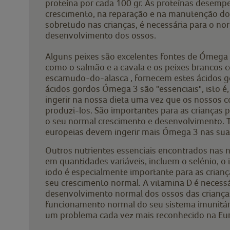
proteína por cada 100 gr. As proteínas desem
crescimento, na reparação e na manutenção do
sobretudo nas crianças, é necessária para o no
desenvolvimento dos ossos.
Alguns peixes são excelentes fontes de Ómega 
como o salmão e a cavala e os peixes brancos 
escamudo-do-alasca , fornecem estes ácidos go
ácidos gordos Ómega 3 são "essenciais", isto é
ingerir na nossa dieta uma vez que os nossos
produzi-los. São importantes para as crianças 
o seu normal crescimento e desenvolvimento. T
europeias devem ingerir mais Ómega 3 nas suas
Outros nutrientes essenciais encontrados nas n
em quantidades variáveis, incluem o selénio, o 
iodo é especialmente importante para as criança
seu crescimento normal. A vitamina D é necessá
desenvolvimento normal dos ossos das crianç
funcionamento normal do seu sistema imunitário
um problema cada vez mais reconhecido na Eu