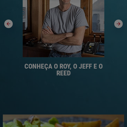
LAR
CONHEÇA O ROY, O JEFF E O
CO
REED